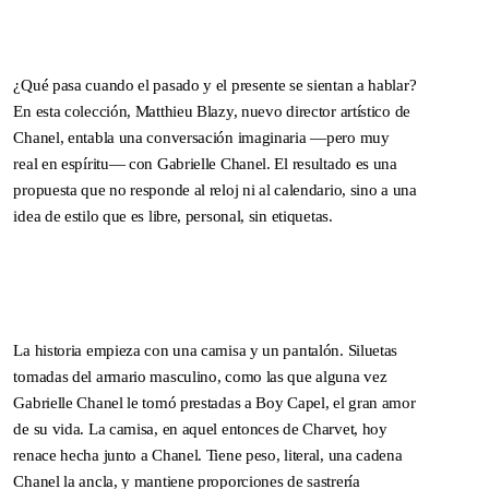
SPRING / SUMMER 2026
IMPERFECTION: BEAUTY
OF LIFE!
—
¿Qué pasa cuando el pasado y el presente se sientan a hablar?
En esta colección, Matthieu Blazy, nuevo director artístico de
Chanel, entabla una conversación imaginaria —pero muy
real en espíritu— con Gabrielle Chanel. El resultado es una
propuesta que no responde al reloj ni al calendario, sino a una
idea de estilo que es libre, personal, sin etiquetas.
La historia empieza con una camisa y un pantalón. Siluetas
tomadas del armario masculino, como las que alguna vez
Gabrielle Chanel le tomó prestadas a Boy Capel, el gran amor
de su vida. La camisa, en aquel entonces de Charvet, hoy
renace hecha junto a Chanel. Tiene peso, literal, una cadena
DNA ON INSTAGRAM
DNA ON PINTEREST
Chanel la ancla, y mantiene proporciones de sastrería