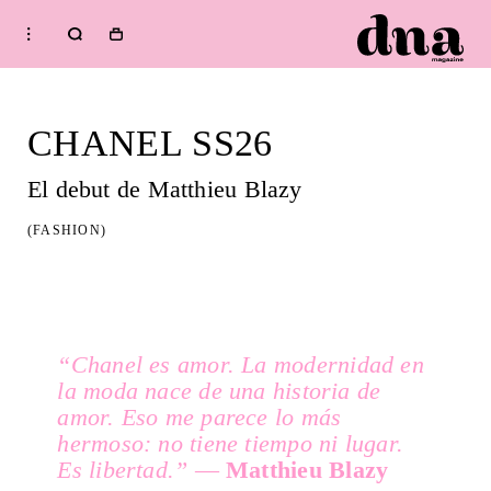
HOME
Shop
CHANEL SS26
FASHION
BEAUTY
El debut de Matthieu Blazy
MUSIC
(FASHION)
CULTURE
DIARY
Welcome to dna
Issue
WELLNESS
AUGUST 09, 2026
CURRENT ISSUE:
“Ch
anel es amor. La modernidad en
SPRING / SUMMER 2026
IMPERFECTION: BEAUTY
la moda nace de una historia de
OF LIFE!
—
AUGUST 09, 2026
CURRENT
Subscribe to our newsletter
amor. Eso me parece lo más
ISSUE:
SPRING / SUMMER
hermoso: no tiene tiempo ni lugar.
2026
IMPERFECTION: BEAUTY OF LIFE!
—
Es libertad.”
—
Matthieu Blazy
AUGUST 09, 2026
CURRENT ISSUE: