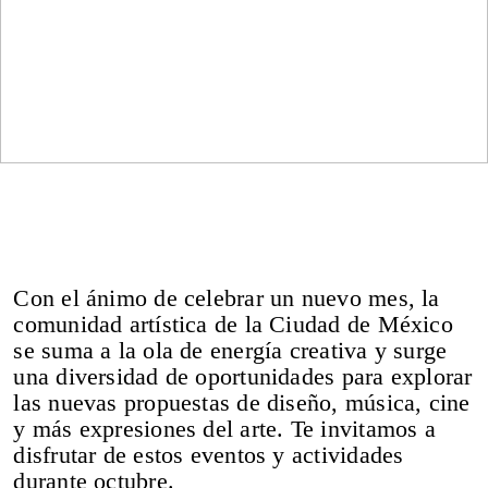
SPRING / SUMMER 2026
IMPERFECTION: BEAUTY
OF LIFE!
—
Con el ánimo de celebrar un nuevo mes, la
comunidad artística de la Ciudad de México
se suma a la ola de energía creativa y surge
una diversidad de oportunidades para explorar
las nuevas propuestas de diseño, música, cine
y más expresiones del arte. Te invitamos a
disfrutar de estos eventos y actividades
DNA ON INSTAGRAM
DNA ON PINTEREST
durante octubre.