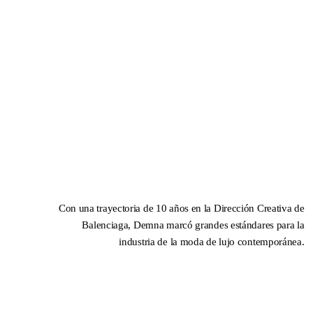
SPRING / SUMMER 2026
IMPERFECTION: BEAUTY
OF LIFE!
—
Con una trayectoria de 10 años en la Dirección Creativa de
Balenciaga, Demna marcó grandes estándares para la
industria de la moda de lujo contemporánea.
DNA ON INSTAGRAM
DNA ON PINTEREST