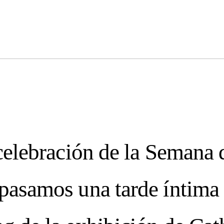
IMPERFECTION:
e to our n
celebración de la Semana 
pasamos una tarde íntima 