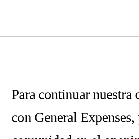
ING / SUMMER 2026
Subscrib
Para continuar nuestra 
con General Expenses, 