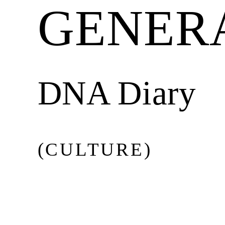
GENER
BEAUTY
MUSIC
DNA Diary
CULTURE
(CULTURE)
DIARY
Issue