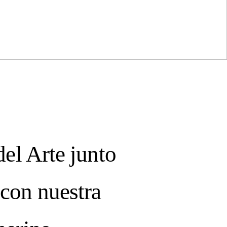
 BEAUTY OF LIFE!
ewsletter
del Arte junto
con nuestra