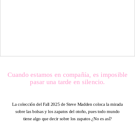
SPRING / SUMMER 2026
IMPERFECTION: BEAUTY
OF LIFE!
—
Camisa ALANA MEY PARÍS. Blusa WEAK GENERATION. Shorts MALENA FOYO. Zapatos STEVE
MADDEN Detroit Black Suede y Blaiine Leopard Mesh. Bolsa STEVE MADDEN Bendue Camel y Bozie Gold.
Cuando estamos en compañía, es imposible
pasar una tarde en silencio.
Camisa ALANA MEY PARÍS. Blusa WEAK GENERATION. Shorts
La colección del Fall 2025 de Steve Madden coloca la mirada
MALENA FOYO. Zapatos STEVE MADDEN Detroit Black Suede y
sobre las bolsas y los zapatos del otoño, pues todo mundo
Blaiine Leopard Mesh. Bolsa STEVE MADDEN Bendue Camel y
tiene algo que decir sobre los zapatos ¿No es así?
Bozie Gold.
DNA ON INSTAGRAM
DNA ON PINTEREST