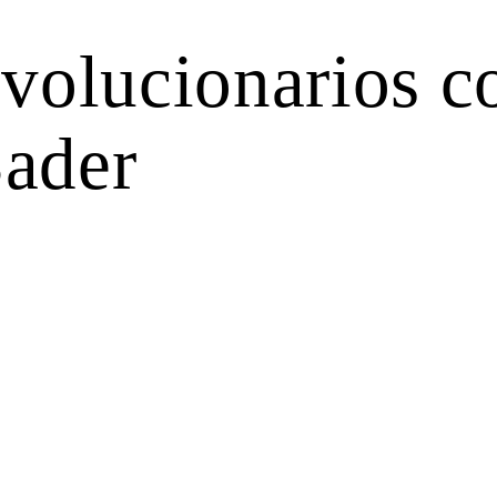
evolucionarios c
ader