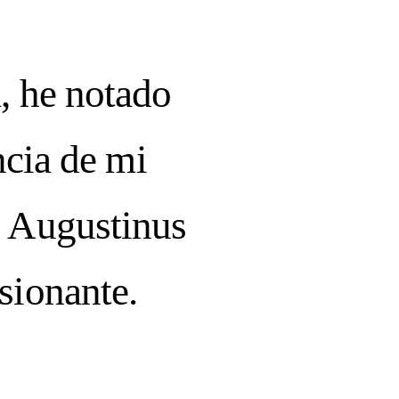
, he notado
ncia de mi
e
Augustinus
sionante.