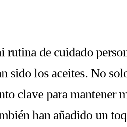
i rutina de cuidado perso
 dna
n sido los aceites. No sol
to clave para mantener mi
26
CURRENT IS
ambién han añadido un toq
MER 2026
IMPE