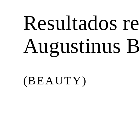
BEAUTY
Resultados r
MUSIC
Augustinus B
CULTURE
(BEAUTY)
DIARY
Issue