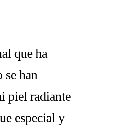
nal que ha
o se han
 piel radiante
SUE:
ue especial y
RFECTION: