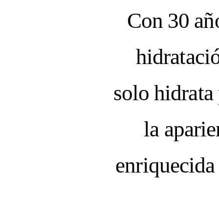
Con 30 año
hidrataci
solo hidrat
la aparie
enriquecida 