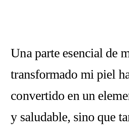
WELLNESS
Una parte esencial de m
Welcome to
transformado mi piel ha
convertido en un elemen
AUGUST 06, 20
y saludable, sino que t
SPRING / SUM