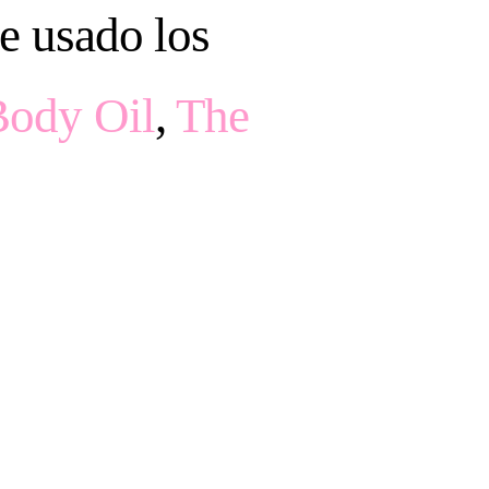
e usado los
T 06,
ewsletter
Body Oil
,
The
ING / SUMMER
LIFE!
RRENT ISSUE:
RFECTION: