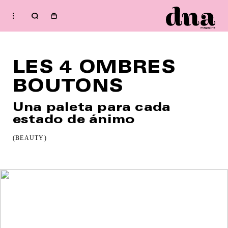
HOME
Shop
LES 4 OMBRES
FASHION
BOUTONS
BEAUTY
MUSIC
Una paleta para cada
CULTURE
estado de ánimo
DIARY
Welcome to dna
(BEAUTY)
Issue
RENT ISSUE:
SPRING / SUMMER 2026
IMPERFECTION
WELLNESS
Subscribe to our
newsletter