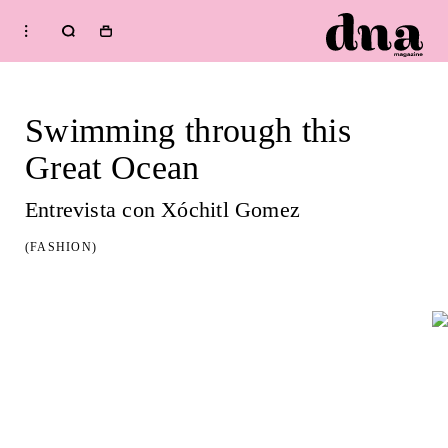
HOME
Shop
Swimming through this
FASHION
Great Ocean
BEAUTY
MUSIC
Entrevista con Xóchitl Gomez
CULTURE
(FASHION)
DIARY
Welcome to dna
Issue
WELLNESS
RENT ISSUE:
SPRING / SUMMER 2026
IMPERFECTION
Subscribe to our newsletter