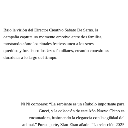
SPRING / SUMMER 2026
IMPERFECTION: BEAUTY
OF LIFE!
—
Bajo la visión del Director Creativo Sabato De Sarno, la
campaña captura un momento emotivo entre dos familias,
mostrando cómo los rituales festivos unen a los seres
queridos y fortalecen los lazos familiares, creando conexiones
duraderas a lo largo del tiempo.
Ni Ni comparte: “La serpiente es un símbolo importante para
Gucci, y la colección de este Año Nuevo Chino es
encantadora, fusionando la elegancia con la agilidad del
DNA ON INSTAGRAM
DNA ON PINTEREST
animal.” Por su parte, Xiao Zhan añade: “La selección 2025