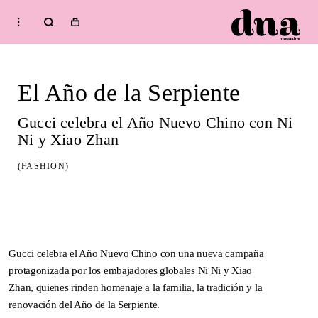
HOME
Shop
El Año de la Serpiente
FASHION
BEAUTY
Gucci celebra el Año Nuevo Chino con Ni
MUSIC
Ni y Xiao Zhan
CULTURE
(FASHION)
DIARY
Welcome to dna
Issue
WELLNESS
AUGUST 09, 2026
CURRENT ISSUE:
SPRING / SUMMER 2026
IMPERFECTION: BEAUTY
Gucci celebra el Año Nuevo Chino con una nueva campaña
OF LIFE!
—
AUGUST 09, 2026
CURRENT
Subscribe to our newsletter
protagonizada por los embajadores globales Ni Ni y Xiao
ISSUE:
SPRING / SUMMER
Zhan, quienes rinden homenaje a la familia, la tradición y la
2026
IMPERFECTION: BEAUTY OF LIFE!
—
renovación del Año de la Serpiente.
AUGUST 09, 2026
CURRENT ISSUE: