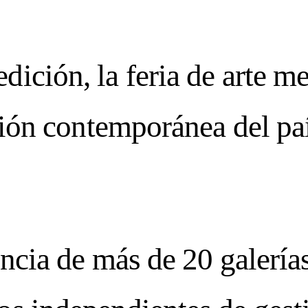
e to our n
NT ISSUE:
SPR
edición, la feria de arte 
FECTION: BEAUTY OF 
ión contemporánea del pa
T 08, 2026
CU
MER 2026
IMPE
—
ncia de más de 20 galería