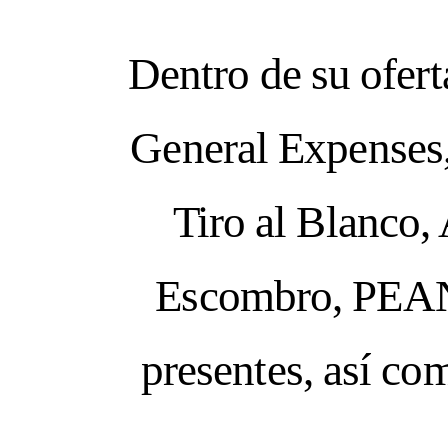
Dentro de su ofer
General Expenses,
Tiro al Blanco,
Escombro, PEAN
Guada
presentes, así co
DNA ON INST