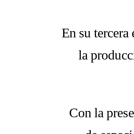
Subscrib
WELLNESS
2026
CURRE
En su tercera 
2026
IMPER
la producc
—
AUGUS
SPRING / SUM
BEAUTY OF LIFE!
Con la prese