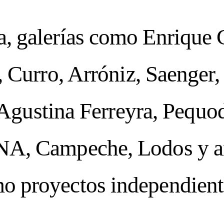
ta, galerías como Enrique 
 Curro, Arróniz, Saenger, 
 Agustina Ferreyra, Pequo
A, Campeche, Lodos y a
lupe A. Vidal por Planta
mo proyectos independiente
AGRAM
DNA ON