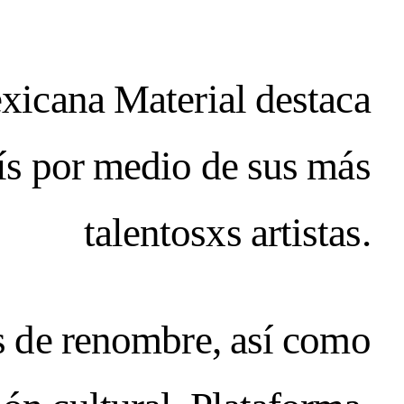
ewsletter
ING / SUMMER
mexicana Material destaca
LIFE!
ís por medio de sus más
RRENT ISSUE:
talentosxs artistas.
RFECTION:
s de renombre, así como