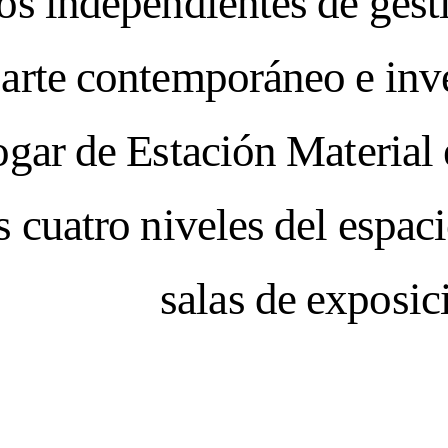
os independientes de gesti
 arte contemporáneo e inves
gar de Estación Material 
s cuatro niveles del espac
salas de exposici