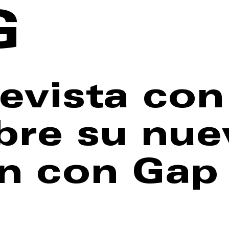
G
evista co
bre su nue
ón con Gap