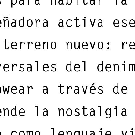
eñadora activa es
 terreno nuevo: r
versales del deni
owear a través de
ende la nostalgia
o como lenguaje v