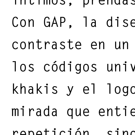
Con GAP, la dis
contraste en un
los códigos uni
khakis y el log
mirada que enti
repetición, sin