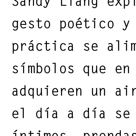
Sandy Liang exp
SPRING / SU
gesto poético y
BEAUTY OF LIFE
práctica se ali
símbolos que en
adquieren un ai
el día a día se
íntimos, prenda