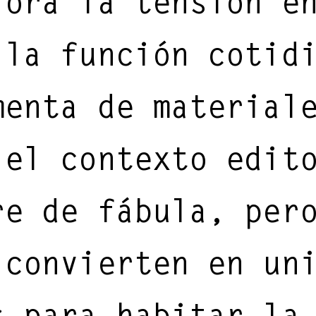
lora la tensión e
MMER 2026
IMP
 la función cotid
!
—
menta de material
 el contexto edit
re de fábula, per
 convierten en un
s para habitar la