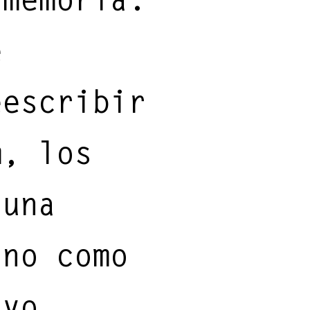
e
eescribir
m, los
 una
 no como
ivo.