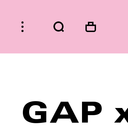
HOME
GAP 
FASHION