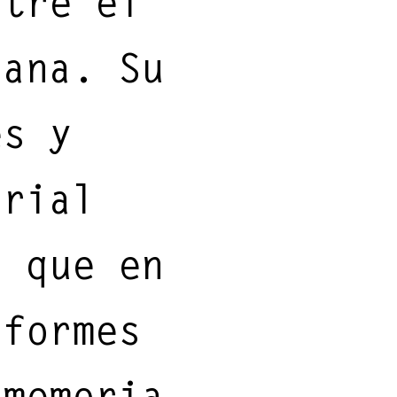
ntre el
ERFECTION:
iana. Su
es y
orial
o que en
iformes
 memoria.