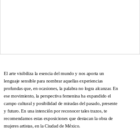
SPRING / SUMMER 2026
IMPERFECTION: BEAUTY
OF LIFE!
—
El arte visibiliza la esencia del mundo y nos aporta un
lenguaje sensible para nombrar aquellas experiencias
profundas que, en ocasiones, la palabra no logra alcanzar. En
ese movimiento, la perspectiva femenina ha expandido el
campo cultural y posibilidad de miradas del pasado, presente
y futuro. En una intención por reconocer tales trazos, te
recomendamos estas exposiciones que destacan la obra de
mujeres artistas, en la Ciudad de México.
DNA ON INSTAGRAM
DNA ON PINTEREST