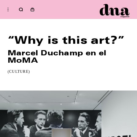
HOME
Shop
“Why is this art?”
FASHION
BEAUTY
Marcel Duchamp en el
MUSIC
MoMA
CULTURE
(CULTURE)
DIARY
Welcome to dna
Issue
RENT ISSUE:
SPRING / SUMMER 2026
IMPERFECTION:
WELLNESS
Subscribe to our
newsletter