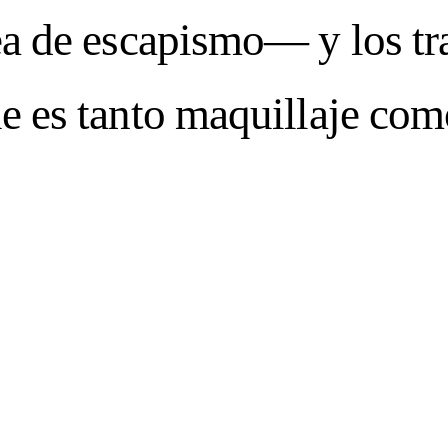
dea de escapismo— y los t
MER 2026
IMPE
e es tanto maquillaje com
—