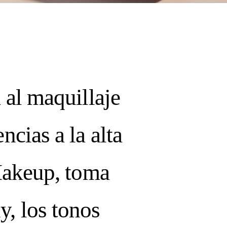
SUE:
RFECTION:
 al maquillaje
T 06,
ewsletter
ncias a la alta
ING / SUMMER
 Makeup, toma
LIFE!
y, los tonos
RRENT ISSUE: