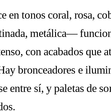
e en tonos coral, rosa, co
tinada, metálica— funcion
ntenso, con acabados que at
. Hay bronceadores e ilum
e entre sí, y paletas de s
dos.