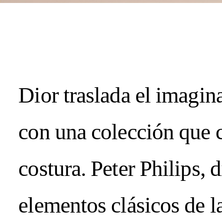
AUGUST 06, 20
SPRING / SUM
Dior traslada el imagin
BEAUTY OF LIFE!
Subscrib
con una colección que cr
2026
CURRE
costura. Peter Philips,
2026
IMPER
elementos clásicos de l
—
AUGUS