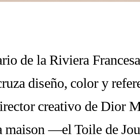
26
CURRENT IS
MER 2026
IMPE
ario de la Riviera Francesa
—
AUGUS
e to our n
uza diseño, color y refere
NT ISSUE:
SPR
 director creativo de Dior
FECTION: BEAUTY OF 
a maison —el Toile de Jou
T 06, 2026
CU