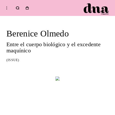
HOME
Shop
Berenice Olmedo
FASHION
BEAUTY
Entre el cuerpo biológico y el excedente
MUSIC
maquínico
CULTURE
(ISSUE)
DIARY
Welcome to dna
Issue
WELLNESS
RENT ISSUE:
SPRING / SUMMER 2026
IMPERFECTION
Subscribe to our newsletter