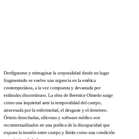
Thiago,
2021
Desfigurarse y reimaginar la corporalidad desde un lugar
fragmentado se vuelve una urgencia en la estética
contemporánea, a la vez compuesta y devastada por
estímulos discontinuos. La obra de Berenice Olmedo surge
como una inquietud ante la temporalidad del cuerpo,
atravesada por la enfermedad, el desgaste y el deterioro.
Órtesis desechadas, siliconas y software médico son
recontextualizados en una poética de la discapacidad que
Thiago, 2021
DNA ON INSTAGRAM
DNA ON PINTEREST
expone la tensión entre cuerpo y límite como una condición