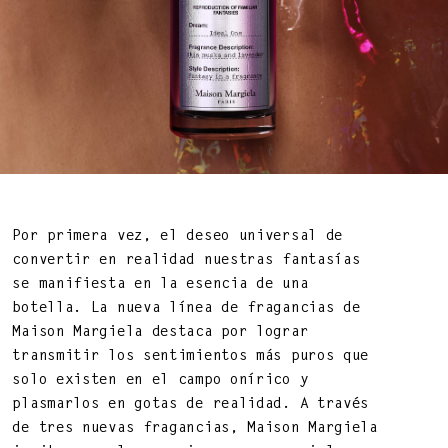
BEAUTY OF LIFE!
—
Por primera vez, el deseo universal de
convertir en realidad nuestras fantasías
se manifiesta en la esencia de una
botella. La nueva línea de fragancias de
Maison Margiela
destaca por lograr
transmitir los sentimientos más puros que
solo existen en el campo onírico y
plasmarlos en gotas de realidad. A través
DNA ON INSTAGRAM
DNA ON PINTEREST
de tres nuevas fragancias,
Maison Margiela