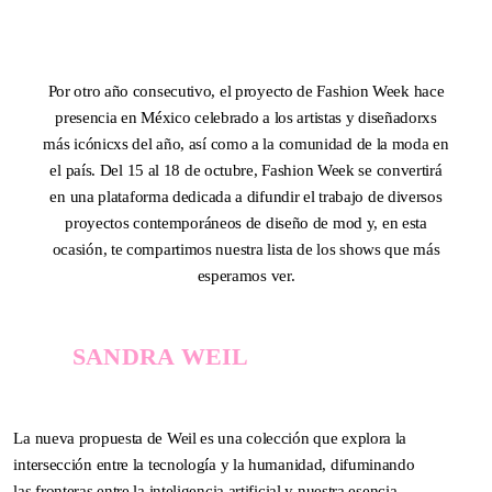
Zúñiga
SPRING / SUMMER 2026
IMPERFECTION: BEAUTY
OF LIFE!
—
Por otro año consecutivo, el proyecto de Fashion Week hace
presencia en México celebrado a los artistas y diseñadorxs
más icónicxs del año, así como a la comunidad de la moda en
el país. Del 15 al 18 de octubre, Fashion Week se convertirá
en una plataforma dedicada a difundir el trabajo de diversos
proyectos contemporáneos de diseño de mod y, en esta
ocasión, te compartimos nuestra lista de los shows que más
esperamos ver.
SANDRA WEIL
La nueva propuesta de Weil es una colección que explora la
Boceto de "Rapto de las Profundidades" de Diego Zúñiga
DNA ON INSTAGRAM
DNA ON PINTEREST
intersección entre la tecnología y la humanidad, difuminando
las fronteras entre la inteligencia artificial y nuestra esencia