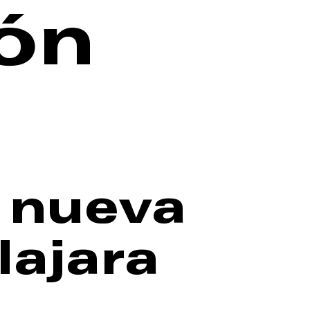
ión
 nueva
lajara