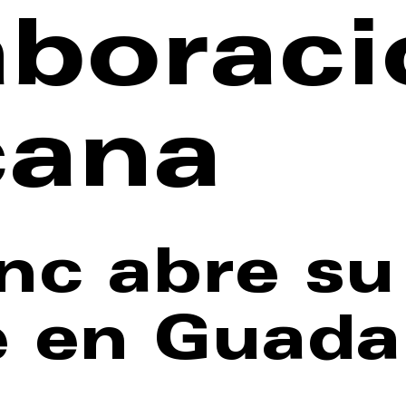
aborac
cana
nc abre su
 en Guada