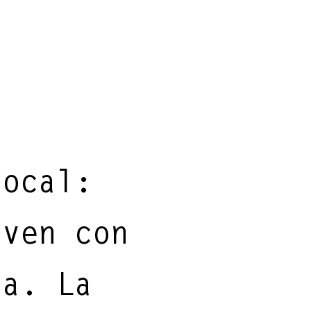
local:
iven con
ra. La