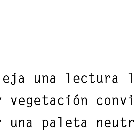
leja una lectura 
y vegetación conv
y una paleta neut