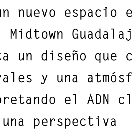
un nuevo espacio 
l Midtown Guadala
ta un diseño que 
rales y una atmós
pretando el ADN c
 una perspectiva