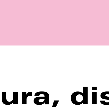
Shop
tura, d