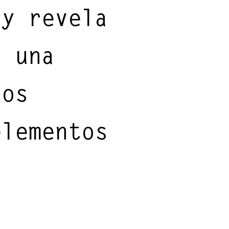
 y revela
s una
dos
elementos