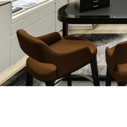
SPRING / SUMMER
Subsc
news