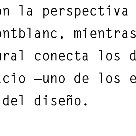
on la perspectiva
ontblanc, mientra
ural conecta los 
acio —uno de los 
 del diseño.