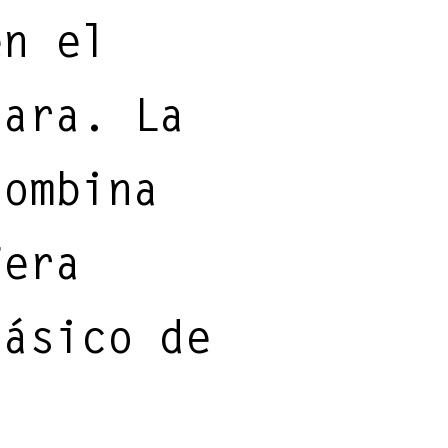
en el
jara. La
combina
fera
lásico de