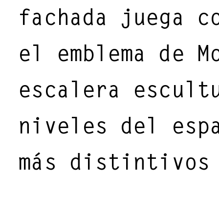
fachada juega c
el emblema de M
escalera escult
niveles del esp
más distintivos