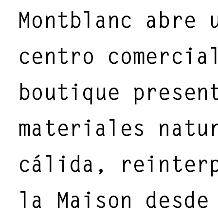
Montblanc abre 
centro comercia
boutique presen
materiales natu
cálida, reinter
la Maison desde